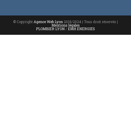
© Copyright
Agence Web Lyon
2018/2024 | Tous droit réservés |
Mentions légales
PLOMBIER LYON
/
EMH ENERGIES